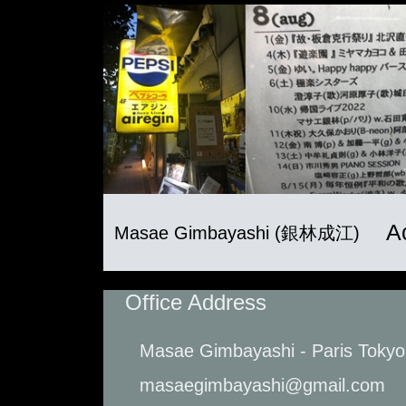
A
Masae Gimbayashi (銀林成江)
Office Address
Masae Gimbayashi - Paris Tokyo
masaegimbayashi@gmail.com