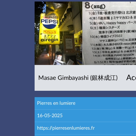
Ac
Masae Gimbayashi (銀林成江)
Pierres en lumiere
16-05-2025
https://pierresenlumieres.fr