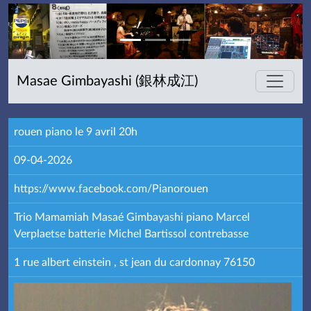
Masae Gimbayashi (銀林成江)
rouen piano le 9 avril 20h
09-04-2026
https://www.facebook.com/Pianorouen
Trio Mamamiah Masaé Gimbayashi piano Marcel
Verplaetse batterie Michel Bartissol contrebasse
1 rue albert einstein , st jean du cardonnay 76150