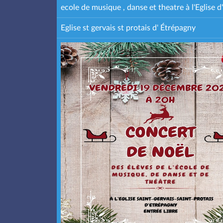
ecole de musique , danse et theatre à l'Eglise
Eglise st gervais st protais d' Étrépagny