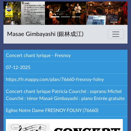
Masae Gimbayashi (銀林成江)
Concert chant lyrique - Fresnoy
07-12-2025
https://fr.mappy.com/plan/76660-fresnoy-folny
Concert chant lyrique Patricia Courché : soprano Michel
Courché : ténor Masaé Gimbayashi : piano Entrée gratuite
Eglise Notre Dame FRESNOY FOLNY (76660)